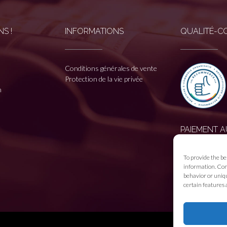
S !
INFORMATIONS
QUALITÉ-C
Conditions générales de vente
Protection de la vie privée
n
PAIEMENT A
To provide the be
information. Cons
behavior or uniqu
certain features 