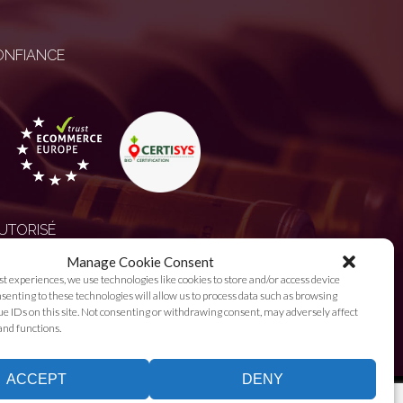
ONFIANCE
UTORISÉ
Manage Cookie Consent
st experiences, we use technologies like cookies to store and/or access device
enting to these technologies will allow us to process data such as browsing
e IDs on this site. Not consenting or withdrawing consent, may adversely affect
and functions.
ACCEPT
DENY