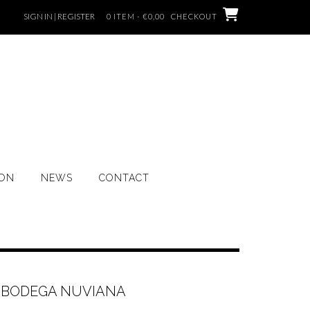
SIGN IN | REGISTER
0 ITEM - €0,00
CHECKOUT
ION
NEWS
CONTACT
– BODEGA NUVIANA