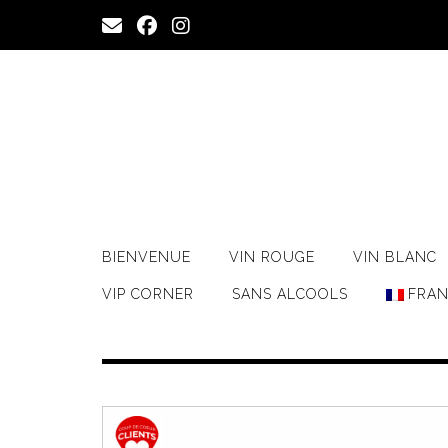
Skip
to
content
BIENVENUE
VIN ROUGE
VIN BLANC
VIP CORNER
SANS ALCOOLS
FRAN