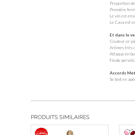
Proportion des
Première ferm
Le vin est ens
Le Cava est e
Et dans le v
Couleur or pâl
Arômes très d
Attaque en bo
Finale persist
Accords Mets
Se boit en apé
PRODUITS SIMILAIRES