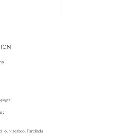
-
Bodega
Nuviana
TION
na
:
spagne
 :
el-lo, Macabeo, Parellada