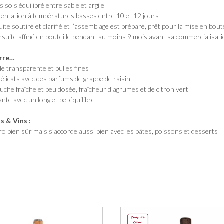
 sols équilibré entre sable et argile
entation à températures basses entre 10 et 12 jours
uite soutiré et clarifié et l’assemblage est préparé, prêt pour la mise en bou
nsuite affiné en bouteille pendant au moins 9 mois avant sa commercialisat
erre…
e transparente et bulles fines
élicats avec des parfums de grappe de raisin
uche fraîche et peu dosée, fraîcheur d’agrumes et de citron vert
ante avec un long et bel équilibre
 & Vins :
ro bien sûr mais s’accorde aussi bien avec les pâtes, poissons et desserts