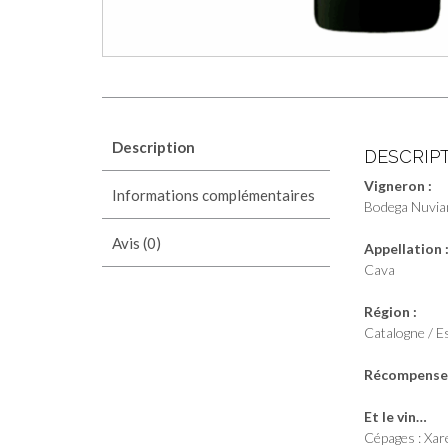
Description
DESCRIP
Vigneron :
Informations complémentaires
Bodega Nuvia
Avis (0)
Appellation 
Cava
Région :
Catalogne / E
Récompenses
Et le vin…
Cépages : Xar