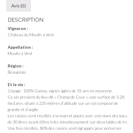
-
Avis (0)
Château
du
DESCRIPTION
Moulin
Vigneron :
à
Château du Moulin à Vent
Vent
Appellation :
Moulin à Vent
Région :
Beaujolais
Et le vin :
Cépage : 100% Gamay, vignes âgées de 35 ans en moyenne.
Ce vin provient du lieu-dit « Champ de Cour », une surface de 3,28
hectares située à 220 mètres d’altitude sur un sol composé de
granite et d’argile.
Les raisins sont récoltés à la main et placés avec soin dans des bacs
de 30 litres avant d’être triés minutieusement sur deux tables de tri.
Une fois récoltés, 80% des raisins sont égrappés pour préserver