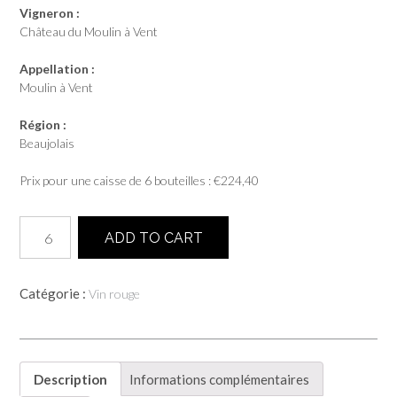
Vigneron :
Château du Moulin à Vent
Appellation :
Moulin à Vent
Région :
Beaujolais
Prix pour une caisse de 6 bouteilles :
€
224,40
quantité
ADD TO CART
de
Champ
de
Catégorie :
Vin rouge
Cour
2022
-
Moulin
à
Description
Informations complémentaires
Vent