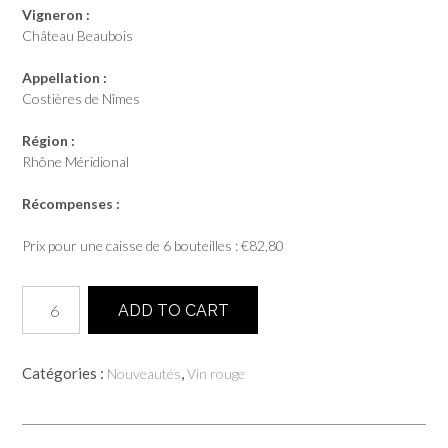
Vigneron :
Château Beaubois
Appellation :
Costières de Nîmes
Région :
Rhône Méridional
Récompenses :
Prix pour une caisse de 6 bouteilles :
€
82,80
quantité
ADD TO CART
de
Elégance
2024
Catégories :
,
Nouveautés
Vin rouge
-
Costières
de
Nîmes