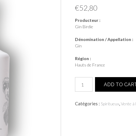
€
52,80
Producteur :
Gin Birdie
Dénomination / Appellation :
Gin
Région :
Hauts de France
quantité
ADD TO CAR
de
Gin
Birdie
Catégories :
,
Spiritueux
Vente à 
-
Kaffir