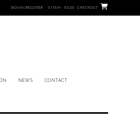
SIGN IN | REGISTER
0 ITEM - €0,00
CHECKOUT
ION
NEWS
CONTACT