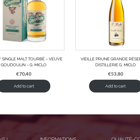
 SINGLE MALT TOURBÉ – VEUVE
VIEILLE PRUNE GRANDE RÉSE
GOUDOULIN – G. MICLO
DISTILLERIE G. MICLO
€
70,40
€
53,80
Add to cart
Add to cart
S !
INFORMATIONS
QUALITÉ-C