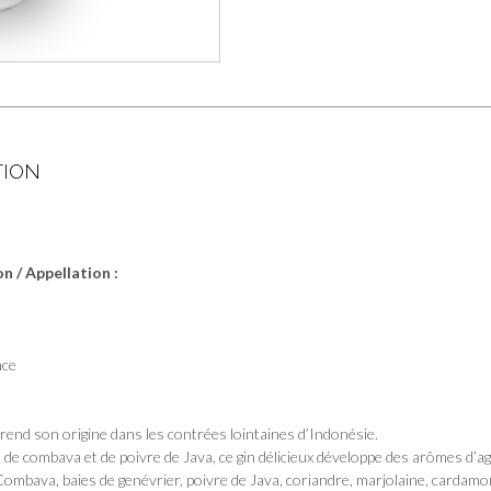
TION
:
 / Appellation :
nce
prend son origine dans les contrées lointaines d’Indonésie.
 de combava et de poivre de Java, ce gin délicieux développe des arômes d’a
 Combava, baies de genévrier, poivre de Java, coriandre, marjolaine, carda