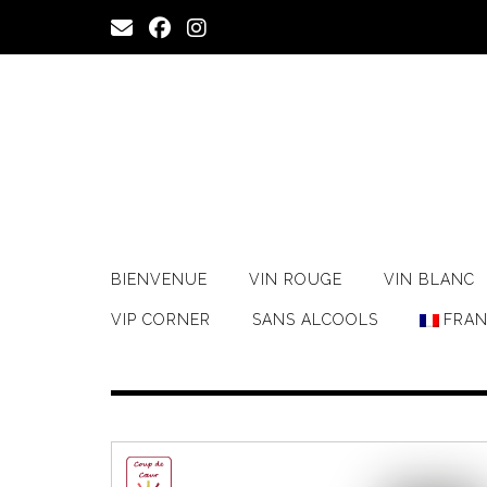
Skip
to
content
BIENVENUE
VIN ROUGE
VIN BLANC
VIP CORNER
SANS ALCOOLS
FRAN