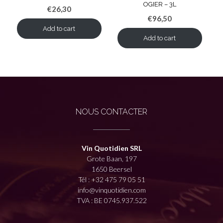
OGIER – 3L
€
26,30
€
96,50
Add to cart
Add to cart
NOUS CONTACTER
Vin Quotidien SRL
Grote Baan, 197
1650 Beersel
Tél :
+32 475 79 05 51
info@vinquotidien.com
TVA : BE 0745.937.522