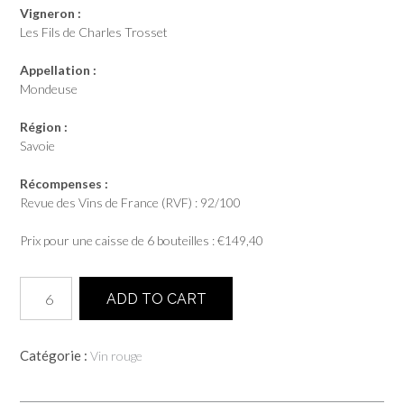
Vigneron :
Les Fils de Charles Trosset
Appellation :
Mondeuse
Région :
Savoie
Récompenses :
Revue des Vins de France (RVF) : 92/100
Prix pour une caisse de 6 bouteilles :
€
149,40
quantité
ADD TO CART
de
Harmonie
2022
Catégorie :
Vin rouge
-
Les
Fils