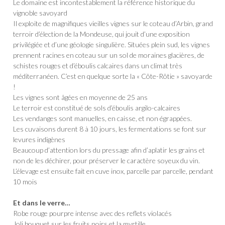
Le domaine est incontestablement la référence historique du
vignoble savoyard
Il exploite de magnifiques vieilles vignes sur le coteau d’Arbin, grand
terroir d’élection de la Mondeuse, qui jouit d’une exposition
privilégiée et d’une géologie singulière. Situées plein sud, les vignes
prennent racines en coteau sur un sol de moraines glacières, de
schistes rouges et d’éboulis calcaires dans un climat très
méditerranéen. C’est en quelque sorte la « Côte-Rôtie » savoyarde
!
Les vignes sont âgées en moyenne de 25 ans
Le terroir est constitué de sols d’éboulis argilo-calcaires
Les vendanges sont manuelles, en caisse, et non égrappées.
Les cuvaisons durent 8 à 10 jours, les fermentations se font sur
levures indigènes
Beaucoup d’attention lors du pressage afin d’aplatir les grains et
non de les déchirer, pour préserver le caractère soyeux du vin.
L’élevage est ensuite fait en cuve inox, parcelle par parcelle, pendant
10 mois
Et dans le verre…
Robe rouge pourpre intense avec des reflets violacés
Joli bouquet sur les fruits noirs et la myrtille