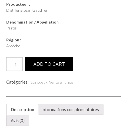
Producteur :
Distillerie Jean Gauthier
Dénomination / Appellation :
Pastis
Région :
Ardèche
quantité
ADD TO CART
de
Le
Pastis
Catégories :
,
Spiritueux
Vente à l'unité
d'Emile
-
Distillerie
Jean
Gauthier
Description
Informations complémentaires
Avis (0)