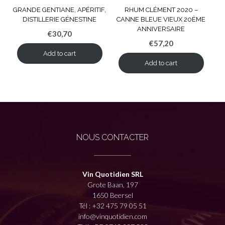
GRANDE GENTIANE, APÉRITIF,
RHUM CLÉMENT 2020 –
DISTILLERIE GÉNESTINE
CANNE BLEUE VIEUX 20ÈME
ANNIVERSAIRE
€
30,70
€
57,20
Add to cart
Add to cart
NOUS CONTACTER
Vin Quotidien SRL
Grote Baan, 197
1650 Beersel
Tél :
+32 475 79 05 51
info@vinquotidien.com