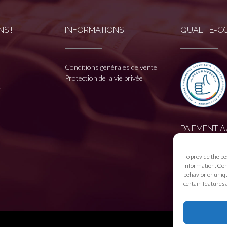
S !
INFORMATIONS
QUALITÉ-C
Conditions générales de vente
Protection de la vie privée
n
PAIEMENT A
To provide the be
information. Cons
behavior or uniqu
certain features 