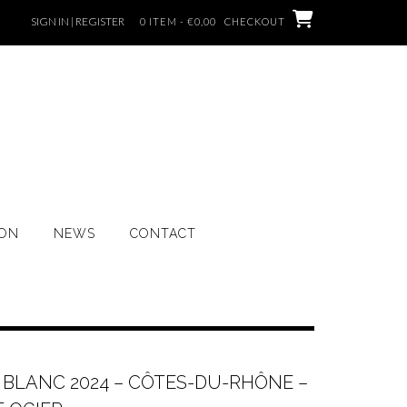
SIGN IN | REGISTER
0 ITEM - €0,00
CHECKOUT
ION
NEWS
CONTACT
 BLANC 2024 – CÔTES-DU-RHÔNE –