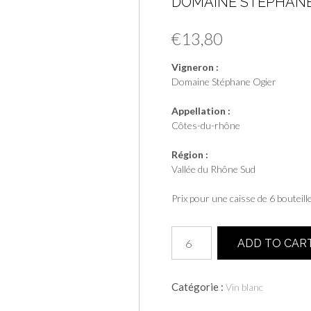
DOMAINE STÉPHANE
€
13,80
Vigneron :
Domaine Stéphane Ogier
Appellation :
Côtes-du-rhône
Région :
Vallée du Rhône Sud
Prix pour une caisse de 6 bouteill
quantité
ADD TO CAR
de
Le
Temps
Catégorie :
Vin blanc
Est
Venu