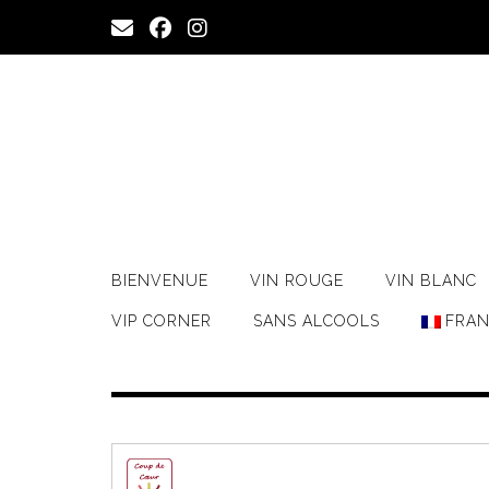
Skip
to
content
BIENVENUE
VIN ROUGE
VIN BLANC
VIP CORNER
SANS ALCOOLS
FRAN