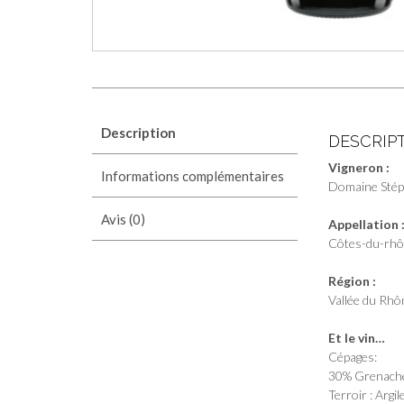
Description
DESCRIP
Vigneron :
Informations complémentaires
Domaine Stép
Avis (0)
Appellation 
Côtes-du-rh
Région :
Vallée du Rhô
Et le vin…
Cépages:
30% Grenache
Terroir : Argil