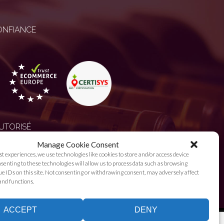
ONFIANCE
UTORISÉ
Manage Cookie Consent
st experiences, we use technologies like cookies to store and/or access device
enting to these technologies will allow us to process data such as browsing
e IDs on this site. Not consenting or withdrawing consent, may adversely affect
and functions.
ACCEPT
DENY