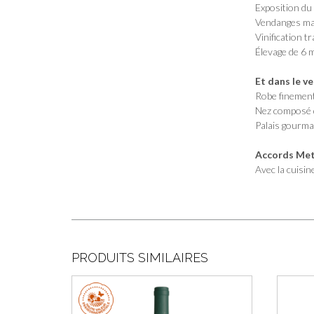
Exposition du
Vendanges man
Vinification 
Élevage de 6 
Et dans le v
Robe finement
Nez composé de
Palais gourman
Accords Mets
Avec la cuisi
PRODUITS SIMILAIRES