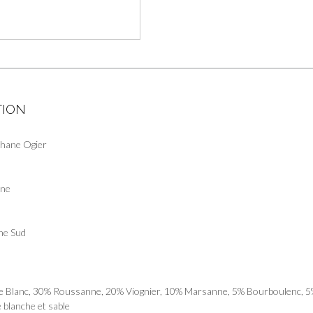
blanc
2024
-
Côtes-
du-
rhône
-
TION
Domaine
Stéphane
Ogier
hane Ogier
:
ône
ne Sud
 Blanc, 30% Roussanne, 20% Viognier, 10% Marsanne, 5% Bourboulenc, 5%
e blanche et sable