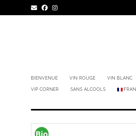
Skip
to
content
BIENVENUE
VIN ROUGE
VIN BLANC
VIP CORNER
SANS ALCOOLS
FRAN