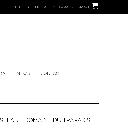
SIGN IN | REGISTER
0 ITEM - €0,00
CHECKOUT
ION
NEWS
CONTACT
RASTEAU – DOMAINE DU TRAPADIS