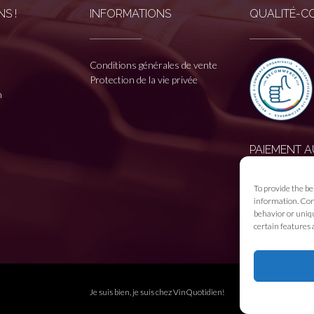
S !
INFORMATIONS
QUALITÉ-C
Conditions générales de vente
Protection de la vie privée
n
PAIEMENT A
To provide the be
information. Cons
behavior or uniqu
certain features 
Je suis bien, je suis chez
VinQuotidien!