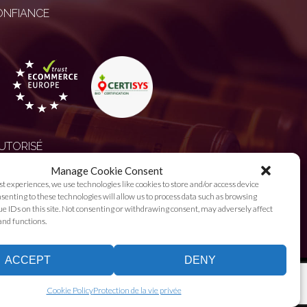
ONFIANCE
UTORISÉ
Manage Cookie Consent
st experiences, we use technologies like cookies to store and/or access device
enting to these technologies will allow us to process data such as browsing
e IDs on this site. Not consenting or withdrawing consent, may adversely affect
and functions.
ACCEPT
DENY
Cookie Policy
Protection de la vie privée