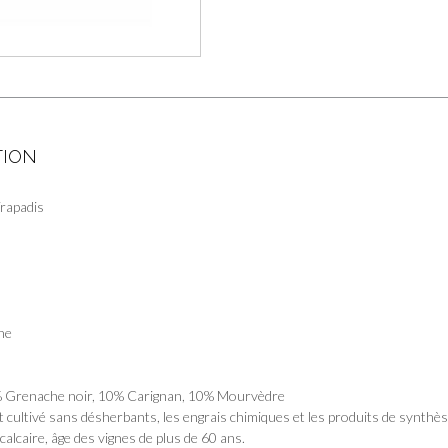
-
Domaine
du
Trapadis
TION
rapadis
:
ne
% Grenache noir, 10% Carignan, 10% Mourvèdre
t cultivé sans désherbants, les engrais chimiques et les produits de synthè
-calcaire, âge des vignes de plus de 60 ans.