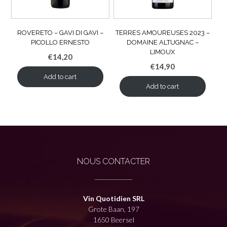
ROVERETO – GAVI DI GAVI –
TERRES AMOUREUSES 2023 –
PICOLLO ERNESTO
DOMAINE ALTUGNAC –
LIMOUX
€
14,20
€
14,90
Add to cart
Add to cart
NOUS CONTACTER
Vin Quotidien SRL
Grote Baan, 197
1650 Beersel