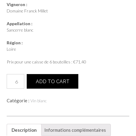
Vigneron :
Domaine Franck Millet
Appellation :
Sancerre blanc
Région :
Loire
Prix pour une caisse de 6 bouteilles :
€
71,40
quantité
ADD TO CART
de
Sancerre
blanc
Catégorie :
Vin blanc
2024
-
Domaine
Franck
Millet
Description
Informations complémentaires
-