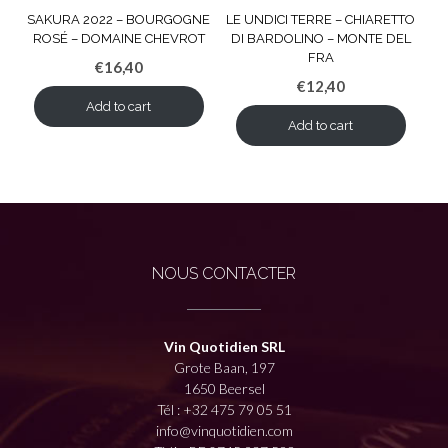
SAKURA 2022 – BOURGOGNE
LE UNDICI TERRE – CHIARETTO
ROSÉ – DOMAINE CHEVROT
DI BARDOLINO – MONTE DEL
FRA
€
16,40
€
12,40
Add to cart
Add to cart
NOUS CONTACTER
Vin Quotidien SRL
Grote Baan, 197
1650 Beersel
Tél :
+32 475 79 05 51
info@vinquotidien.com