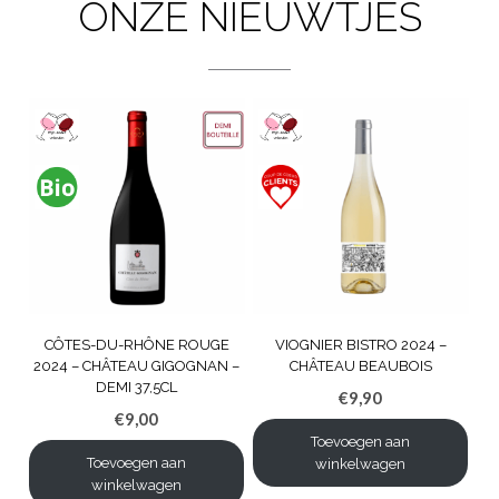
ONZE NIEUWTJES
CÔTES-DU-RHÔNE ROUGE
VIOGNIER BISTRO 2024 –
2024 – CHÂTEAU GIGOGNAN –
CHÂTEAU BEAUBOIS
DEMI 37,5CL
€
9,90
€
9,00
Toevoegen aan
Toevoegen aan
winkelwagen
winkelwagen