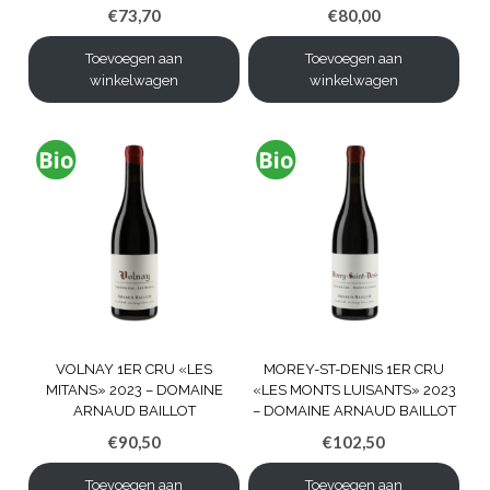
€
73,70
€
80,00
Toevoegen aan
Toevoegen aan
winkelwagen
winkelwagen
VOLNAY 1ER CRU «LES
MOREY-ST-DENIS 1ER CRU
MITANS» 2023 – DOMAINE
«LES MONTS LUISANTS» 2023
ARNAUD BAILLOT
– DOMAINE ARNAUD BAILLOT
€
90,50
€
102,50
Toevoegen aan
Toevoegen aan