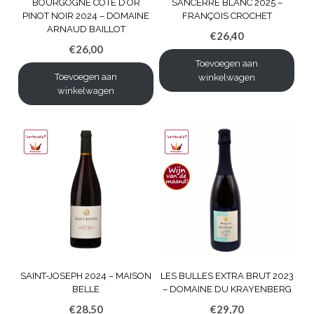
BOURGOGNE CÔTE D’OR
SANCERRE BLANC 2025 –
PINOT NOIR 2024 – DOMAINE
FRANÇOIS CROCHET
ARNAUD BAILLOT
€
26,40
€
26,00
Toevoegen aan
Toevoegen aan
winkelwagen
winkelwagen
SAINT-JOSEPH 2024 – MAISON
LES BULLES EXTRA BRUT 2023
BELLE
– DOMAINE DU KRAYENBERG
€
28,50
€
29,70