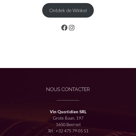
Ontdek de Winkel
Facebook
Instagram
NOUS CONTACTER
Vin Quotidien SRL
Grote Baan, 197
1650 Beersel
Tél :
+32 475 79 05 51