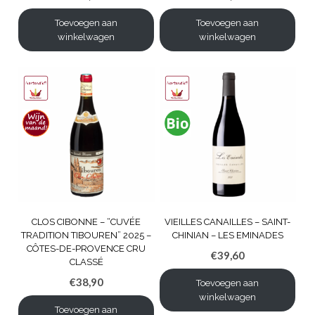
Toevoegen aan
Toevoegen aan
winkelwagen
winkelwagen
CLOS CIBONNE – “CUVÉE
VIEILLES CANAILLES – SAINT-
TRADITION TIBOUREN” 2025 –
CHINIAN – LES EMINADES
CÔTES-DE-PROVENCE CRU
€
39,60
CLASSÉ
€
38,90
Toevoegen aan
winkelwagen
Toevoegen aan