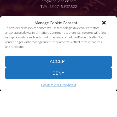
info@vinquotidien.com
TVA : BE 0745.937.522
Manage Cookie Consent
To provide the best experiences, we use technologies like cookies to store
and/or access device information. Consenting to these technologies will allow
us to process data such as browsing behavior or unique IDs on this site. Not
WIJ LEVEREN!
consenting or withdrawing consent, may adversely affect certain features
and functions.
Leveringskosten
ACCEPT
Bezorgen en Terugsturen
DENY
Cookiebeleid
Privacybeleid
INFORMATIE
Algemene Voorwaarden
Privacybeleid