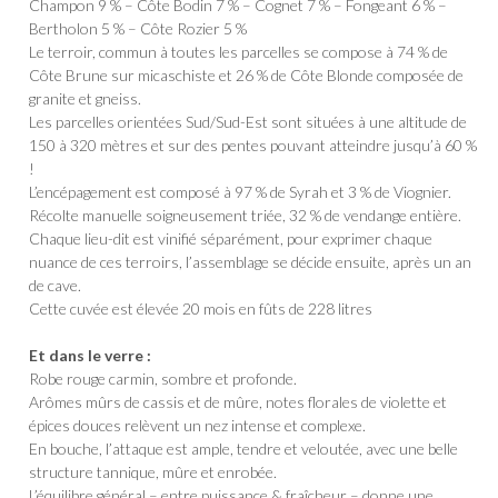
Champon 9 % – Côte Bodin 7 % – Cognet 7 % – Fongeant 6 % –
Bertholon 5 % – Côte Rozier 5 %
Le terroir, commun à toutes les parcelles se compose à 74 % de
Côte Brune sur micaschiste et 26 % de Côte Blonde composée de
granite et gneiss.
Les parcelles orientées Sud/Sud-Est sont situées à une altitude de
150 à 320 mètres et sur des pentes pouvant atteindre jusqu’à 60 %
!
L’encépagement est composé à 97 % de Syrah et 3 % de Viognier.
Récolte manuelle soigneusement triée, 32 % de vendange entière.
Chaque lieu-dit est vinifié séparément, pour exprimer chaque
nuance de ces terroirs, l’assemblage se décide ensuite, après un an
de cave.
Cette cuvée est élevée 20 mois en fûts de 228 litres
Et dans le verre :
Robe rouge carmin, sombre et profonde.
Arômes mûrs de cassis et de mûre, notes florales de violette et
épices douces relèvent un nez intense et complexe.
En bouche, l’attaque est ample, tendre et veloutée, avec une belle
structure tannique, mûre et enrobée.
L’équilibre général – entre puissance & fraîcheur – donne une