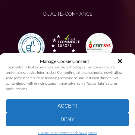
QUALITÉ-CONFIANCE
Manage Cookie Consent
To provide the best experiences, we use technologies like cookies to store
PAIEMENT AUTORISÉ
and/or access device information. Consenting to these technologies will allow
us to process data such as browsing behavior or unique IDs on this site. Not
consenting or withdrawing consent, may adversely affect certain features
and functions.
ACCEPT
DENY
Je suis bien, je suis chez
VinQuotidien!
Cookie Policy
Protection de la vie privée