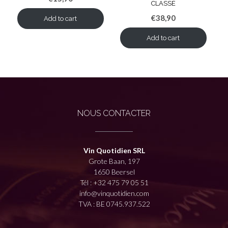
CLASSÉ
€
38,90
Add to cart
Add to cart
NOUS CONTACTER
Vin Quotidien SRL
Grote Baan, 197
1650 Beersel
Tél :
+32 475 79 05 51
info@vinquotidien.com
TVA : BE 0745.937.522