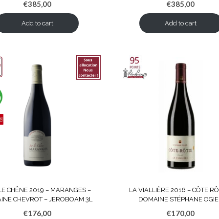
€
385,00
€
385,00
Add to cart
Add to cart
LE CHÊNE 2019 – MARANGES –
LA VIALLIÈRE 2016 – CÔTE RÔ
INE CHEVROT – JEROBOAM 3L
DOMAINE STÉPHANE OGI
€
176,00
€
170,00