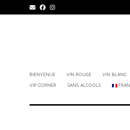
Skip
to
content
BIENVENUE
VIN ROUGE
VIN BLANC
VIP CORNER
SANS ALCOOLS
FRAN