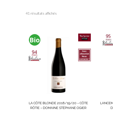
Trié
41 résultats affichés
par
prix
décroissant
LA CÔTE BLONDE 2018/19/20 – CÔTE
LANCEM
RÔTIE – DOMAINE STÉPHANE OGIER
D