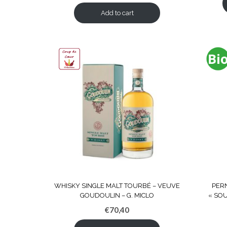
Add to cart
WHISKY SINGLE MALT TOURBÉ – VEUVE
PER
GOUDOULIN – G. MICLO
« SOU
€
70,40