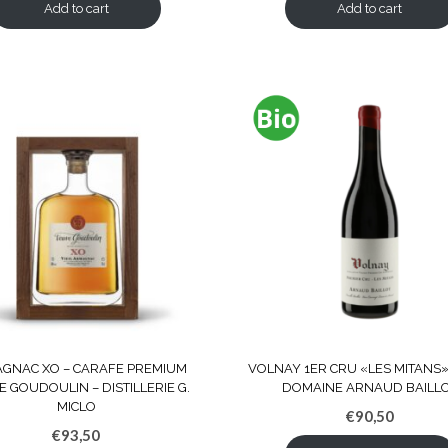
Add to cart
Add to cart
GNAC XO – CARAFE PREMIUM
VOLNAY 1ER CRU «LES MITANS»
 GOUDOULIN – DISTILLERIE G.
DOMAINE ARNAUD BAILL
MICLO
€
90,50
€
93,50