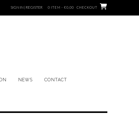
SIGN IN | REGISTER
0 ITEM - €0,00
CHECKOUT
ION
NEWS
CONTACT